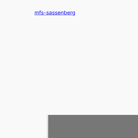
Skip
mfs-sassenberg
to
content